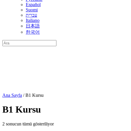
Español
Suomi
עברית
Italiano
日本語
한국어
Arama:
Ana Sayfa
/ B1 Kursu
B1 Kursu
2 sonucun tümü gösteriliyor