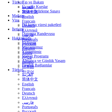
Türkçe
Tıp ve Bakım
Ücretsiz Kurslar
العربية
Seviye Belirleme Sınavı
简体中文
Mağaza
English
Vize
Français
Dil kursu vizesi paketleri
Deutsch
İletişim
Ελληνικά
Danışma Randevusu
فارسی
Hakkımızda
Português
Ekibimiz
Русский
Misyonumuz
Español
Yöntemimiz
Suomi
Stajyer Programı
עברית
Almanca ve Günlük Yaşam
Italiano
Faydalı Bağlantılar
日本語
Türkçe
한국어
العربية
简体中文
English
Français
Deutsch
Ελληνικά
فارسی
Português
Русский