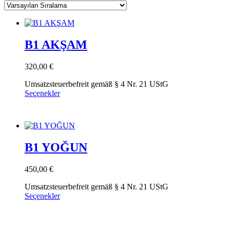
B1 AKŞAM
320,00
€
Umsatzsteuerbefreit gemäß § 4 Nr. 21 UStG
Bu
Seçenekler
ürünün
birden
fazla
varyasyonu
var.
B1 YOĞUN
Seçenekler
ürün
sayfasından
450,00
€
seçilebilir
Umsatzsteuerbefreit gemäß § 4 Nr. 21 UStG
Bu
Seçenekler
ürünün
birden
fazla