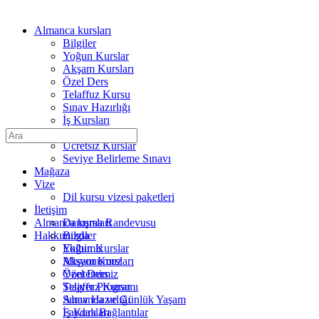
Almanca kursları
Bilgiler
Yoğun Kurslar
Akşam Kursları
Özel Ders
Telaffuz Kursu
Sınav Hazırlığı
İş Kursları
Tıp ve Bakım
Arama:
Ücretsiz Kurslar
Seviye Belirleme Sınavı
Mağaza
Vize
Dil kursu vizesi paketleri
İletişim
Almanca kursları
Danışma Randevusu
Hakkımızda
Bilgiler
Ekibimiz
Yoğun Kurslar
Misyonumuz
Akşam Kursları
Yöntemimiz
Özel Ders
Stajyer Programı
Telaffuz Kursu
Almanca ve Günlük Yaşam
Sınav Hazırlığı
Faydalı Bağlantılar
İş Kursları