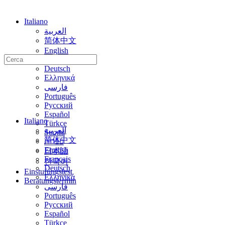
Italiano
العربية
简体中文
English
Cerca:
Français
Deutsch
Ελληνικά
فارسی
Português
Русский
Español
Italiano
Türkçe
العربية
Suomi
简体中文
עברית
English
日本語
Français
한국어
Deutsch
Einstufungstest
Ελληνικά
Beratungstermin
فارسی
Português
Русский
Español
Türkçe