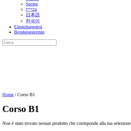
Suomi
עברית
日本語
한국어
Einstufungstest
Beratungstermin
Cerca:
Home
/ Corso B1
Corso B1
Non è stato trovato nessun prodotto che corrisponde alla tua selezione