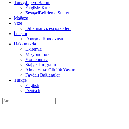
Türkçe
Tıp ve Bakım
English
Ücretsiz Kurslar
Deutsch
Seviye Belirleme Sınavı
Mağaza
Vize
Dil kursu vizesi paketleri
İletişim
Danışma Randevusu
Hakkımızda
Ekibimiz
Misyonumuz
Yöntemimiz
Stajyer Programı
Almanca ve Günlük Yaşam
Faydalı Bağlantılar
Türkçe
English
Deutsch
Arama: