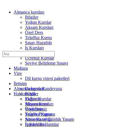
Almanca kursları
Bilgiler
Yoğun Kurslar
Akşam Kursları
Özel Ders
Telaffuz Kursu
Sınav Hazırlığı
İş Kursları
Tıp ve Bakım
Arama:
Ücretsiz Kurslar
Seviye Belirleme Sınavı
Mağaza
Vize
Dil kursu vizesi paketleri
İletişim
Almanca kursları
Danışma Randevusu
Hakkımızda
Bilgiler
Ekibimiz
Yoğun Kurslar
Misyonumuz
Akşam Kursları
Yöntemimiz
Özel Ders
Stajyer Programı
Telaffuz Kursu
Almanca ve Günlük Yaşam
Sınav Hazırlığı
Faydalı Bağlantılar
İş Kursları