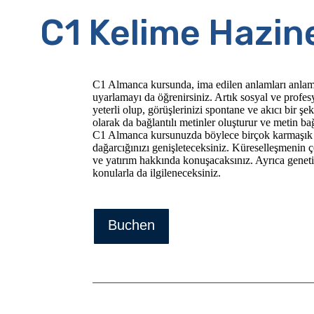
C1 Kelime Hazin
C1 Almanca kursunda, ima edilen anlamları anlama
uyarlamayı da öğrenirsiniz. Artık sosyal ve profe
yeterli olup, görüşlerinizi spontane ve akıcı bir şeki
olarak da bağlantılı metinler oluşturur ve metin bağl
C1 Almanca kursunuzda böylece birçok karmaşık 
dağarcığınızı genişleteceksiniz. Küreselleşmenin çe
ve yatırım hakkında konuşacaksınız. Ayrıca geneti
konularla da ilgileneceksiniz.
Buchen