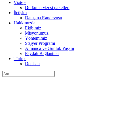
Türkçe
Vize
Deutsch
Dil kursu vizesi paketleri
İletişim
Danışma Randevusu
Hakkımızda
Ekibimiz
Misyonumuz
Yöntemimiz
Stajyer Programı
Almanca ve Günlük Yaşam
Faydalı Bağlantılar
Türkçe
Deutsch
Arama: