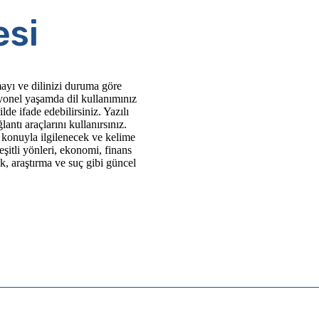
esi
yı ve dilinizi duruma göre
syonel yaşamda dil kullanımınız
lde ifade edebilirsiniz. Yazılı
antı araçlarını kullanırsınız.
konuyla ilgilenecek ve kelime
şitli yönleri, ekonomi, finans
k, araştırma ve suç gibi güncel