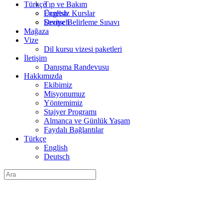
Türkçe
Tıp ve Bakım
English
Ücretsiz Kurslar
Deutsch
Seviye Belirleme Sınavı
Mağaza
Vize
Dil kursu vizesi paketleri
İletişim
Danışma Randevusu
Hakkımızda
Ekibimiz
Misyonumuz
Yöntemimiz
Stajyer Programı
Almanca ve Günlük Yaşam
Faydalı Bağlantılar
Türkçe
English
Deutsch
Arama: