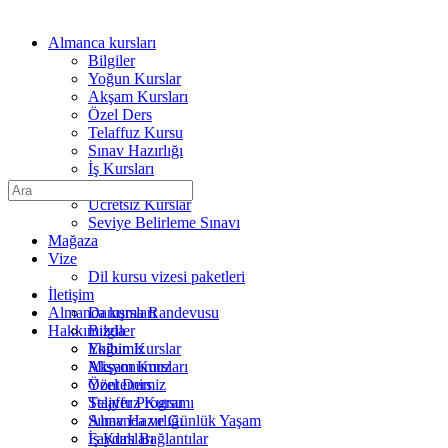
Almanca kursları
Bilgiler
Yoğun Kurslar
Akşam Kursları
Özel Ders
Telaffuz Kursu
Sınav Hazırlığı
İş Kursları
Tıp ve Bakım
Arama:
Ücretsiz Kurslar
Seviye Belirleme Sınavı
Mağaza
Vize
Dil kursu vizesi paketleri
İletişim
Almanca kursları
Danışma Randevusu
Hakkımızda
Bilgiler
Ekibimiz
Yoğun Kurslar
Misyonumuz
Akşam Kursları
Yöntemimiz
Özel Ders
Stajyer Programı
Telaffuz Kursu
Almanca ve Günlük Yaşam
Sınav Hazırlığı
Faydalı Bağlantılar
İş Kursları