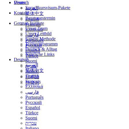
Deutsch
Visum
Sprachkursvisum-Pakete
العربية
Kontakt
简体中文
Beratungstermin
English
German Institute
Français
Unser Team
Ελληνικά
Unser Leitbild
فارسی
Unsere Methode
Português
Traineeprogramm
Русский
Deutsch & Alltag
Español
Nützliche Links
Türkçe
Deutsch
Suomi
العربية
עברית
简体中文
Italiano
English
日本語
Français
한국어
Ελληνικά
فارسی
Português
Русский
Español
Türkçe
Suomi
עברית
Italiano