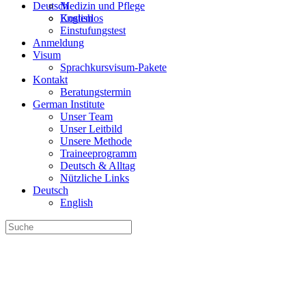
Deutsch
Medizin und Pflege
English
Kostenlos
Einstufungstest
Anmeldung
Visum
Sprachkursvisum-Pakete
Kontakt
Beratungstermin
German Institute
Unser Team
Unser Leitbild
Unsere Methode
Traineeprogramm
Deutsch & Alltag
Nützliche Links
Deutsch
English
Suche
nach: