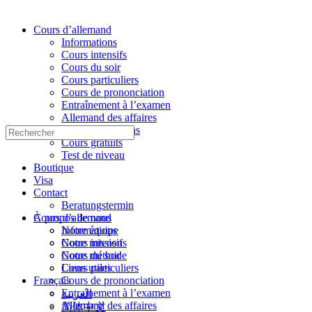
Cours d’allemand
Informations
Cours intensifs
Cours du soir
Cours particuliers
Cours de prononciation
Entraînement à l’examen
Allemand des affaires
Médecine et soins
Rechercher
Cours gratuits
:
Test de niveau
Boutique
Visa
Contact
Beratungstermin
À propos de nous
Cours d’allemand
Notre équipe
Informations
Notre mission
Cours intensifs
Notre méthode
Cours du soir
Liens utiles
Cours particuliers
Français
Cours de prononciation
Entraînement à l’examen
العربية
Allemand des affaires
简体中文