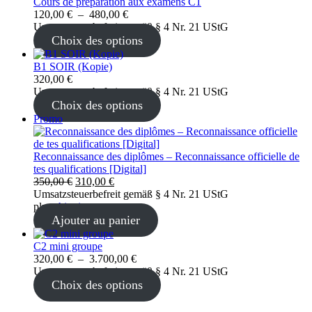
Cours de préparation aux examens C1
Plage
120,00
€
–
480,00
€
de
Umsatzsteuerbefreit gemäß § 4 Nr. 21 UStG
prix :
Choix des options
120,00 €
à
B1 SOIR (Kopie)
480,00 €
320,00
€
Umsatzsteuerbefreit gemäß § 4 Nr. 21 UStG
Choix des options
Produit
Promo
en
promotion
Reconnaissance des diplômes – Reconnaissance officielle de
tes qualifications [Digital]
Le
Le
350,00
€
310,00
€
prix
prix
Umsatzsteuerbefreit gemäß § 4 Nr. 21 UStG
initial
actuel
plus
shipping
était :
est :
Ajouter au panier
350,00 €.
310,00 €.
C2 mini groupe
Plage
320,00
€
–
3.700,00
€
de
Umsatzsteuerbefreit gemäß § 4 Nr. 21 UStG
prix :
Choix des options
320,00 €
à