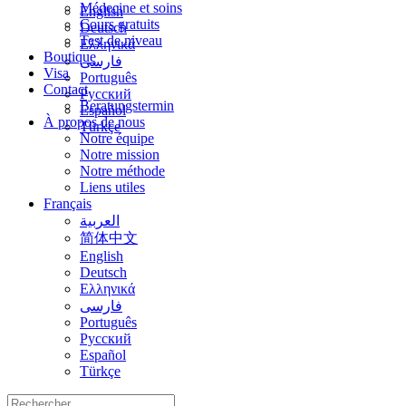
Médecine et soins
English
Cours gratuits
Deutsch
Test de niveau
Ελληνικά
Boutique
فارسی
Visa
Português
Contact
Русский
Beratungstermin
Español
À propos de nous
Türkçe
Notre équipe
Notre mission
Notre méthode
Liens utiles
Français
العربية
简体中文
English
Deutsch
Ελληνικά
فارسی
Português
Русский
Español
Türkçe
Rechercher