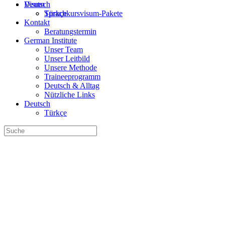
Deutsch
Visum
Türkçe
Sprachkursvisum-Pakete
Kontakt
Beratungstermin
German Institute
Unser Team
Unser Leitbild
Unsere Methode
Traineeprogramm
Deutsch & Alltag
Nützliche Links
Deutsch
Türkçe
Suche
nach: