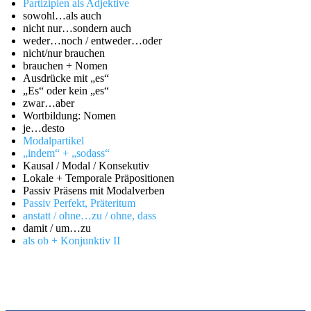
Partizipien als Adjektive
sowohl…als auch
nicht nur…sondern auch
weder…noch / entweder…oder
nicht/nur brauchen
brauchen + Nomen
Ausdrücke mit „es“
„Es“ oder kein „es“
zwar…aber
Wortbildung: Nomen
je…desto
Modalpartikel
„indem“ + „sodass“
Kausal / Modal / Konsekutiv
Lokale + Temporale Präpositionen
Passiv Präsens mit Modalverben
Passiv Perfekt, Präteritum
anstatt / ohne…zu / ohne, dass
damit / um…zu
als ob + Konjunktiv II