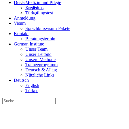
Deutsch
Medizin und Pflege
English
Kostenlos
Türkçe
Einstufungstest
Anmeldung
Visum
Sprachkursvisum-Pakete
Kontakt
Beratungstermin
German Institute
Unser Team
Unser Leitbild
Unsere Methode
Traineeprogramm
Deutsch & Alltag
Nützliche Links
Deutsch
English
Türkçe
Suche
nach: