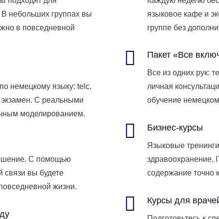
ы подходят для
Каждую неделю бесп
. В небольших группах вы
языковое кафе и эк
нужно в повседневной
группе без дополни

Пакет «Все вклю
Все из одних рук: т
о немецкому языку: telc,
личная консультаци
й экзамен. С реальными
обучение немецкому
ичным моделированием.

Бизнес-курсы
Языковые тренинги
ошение. С помощью
здравоохранение, I
 связи вы будете
содержание точно к
 повседневной жизни.

Курсы для враче
оду
Подготовьтесь к с