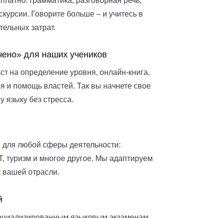
латно: грамматика, разговорная речь,
скурсии. Говорите больше – и учитесь в
тельных затрат.
чено» для наших учеников
ест на определение уровня, онлайн-книга,
я и помощь властей. Так вы начнете свое
 языку без стресса.
 для любой сферы деятельности:
T, туризм и многое другое. Мы адаптируем
 вашей отрасли.
й
пециализированным языковым экзаменам