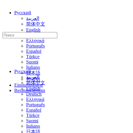
Русский
العربية
简体中文
English
Искать:
Deutsch
Ελληνικά
Português
Español
Türkçe
Suomi
Italiano
Русский
日本語
العربية
한국어
简体中文
Einstufungstest
English
Beratungstermin
Deutsch
Ελληνικά
Português
Español
Türkçe
Suomi
Italiano
日本語