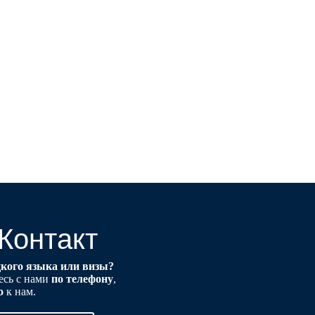
Контакт
цкого языка или визы?
есь с нами
по телефону
,
о
к нам.