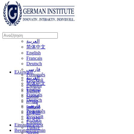
Αναζήτηση
Ελληνικά
για:
العربية
简体中文
English
Français
Deutsch
فارسی
Ελληνικά
Português
العربية
Русский
简体中文
Español
English
Türkçe
Français
Suomi
Deutsch
עברית
فارسی
Italiano
Português
日本語
Русский
한국어
Español
Einstufungstest
Türkçe
Beratungstermin
Suomi